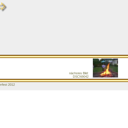
nächstes Bild:
DSCN9042
rfest 2012