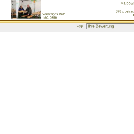
Maibowl
878 x betra
vorheriges Bild:
IMG 0559
wyp